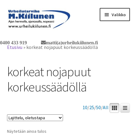
Siirry
Siirry
Valikko
navigointiin
sisältöön
Tervetuloa verkkokauppaan
0400 433 919
matti(a)urheilukiilunen.fi
Etusivu
»
korkeat nojapuut korkeussäädöllä
Laajen
Tuotteet / tilaus
alemm
korkeat nojapuut
tason
Yhteystiedot
valikko
korkeussäädöllä
10
/
25
/
50
/
All
Näytetään ainoa tulos