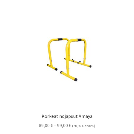
Korkeat nojapuut Amaya
Hintaluokka:
89,00
€
–
99,00
€
(
70,92
€
alv0%)
89,00 €