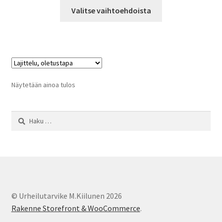
Tällä
-
Valitse vaihtoehdoista
tuotteella
99,00 €
on
useampi
muunnelma.
Voit
tehdä
Näytetään ainoa tulos
valinnat
tuotteen
Haku:
sivulla.
© Urheilutarvike M.Kiilunen 2026
Rakenne Storefront & WooCommerce
.