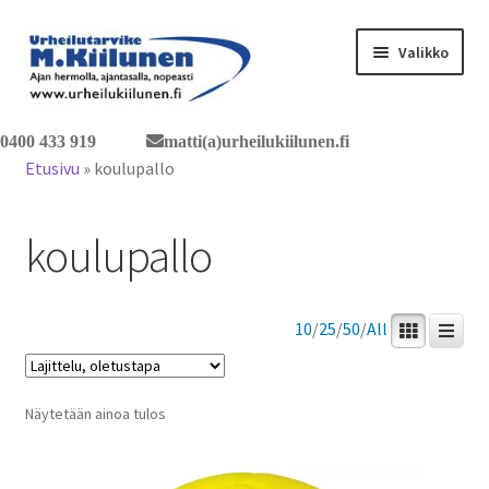
Siirry
Siirry
Valikko
navigointiin
sisältöön
Tervetuloa verkkokauppaan
0400 433 919
matti(a)urheilukiilunen.fi
Etusivu
»
koulupallo
Laajen
Tuotteet / tilaus
alemm
koulupallo
tason
Yhteystiedot
valikko
10
/
25
/
50
/
All
Näytetään ainoa tulos