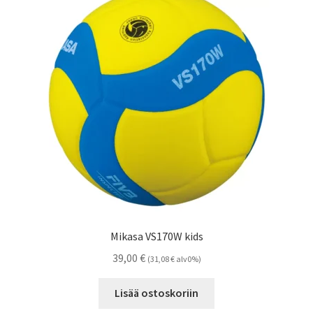
Mikasa VS170W kids
39,00
€
(
31,08
€
alv0%)
Lisää ostoskoriin