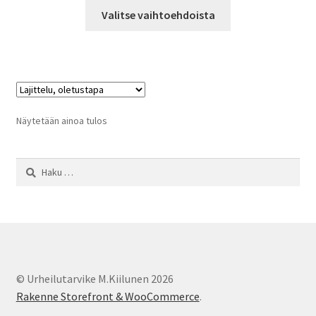
Tällä
-
Valitse vaihtoehdoista
tuotteella
37,00 €
on
useampi
muunnelma.
Voit
tehdä
Näytetään ainoa tulos
valinnat
tuotteen
Haku:
sivulla.
© Urheilutarvike M.Kiilunen 2026
Rakenne Storefront & WooCommerce
.