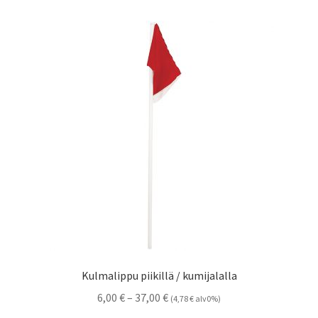
Kulmalippu piikillä / kumijalalla
Hintaluokka:
6,00
€
–
37,00
€
(
4,78
€
alv0%)
6,00 €