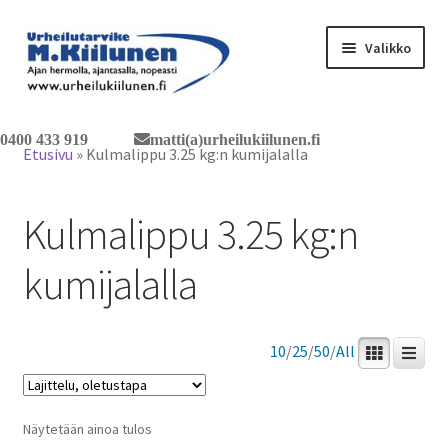
Siirry
Siirry
Valikko
navigointiin
sisältöön
Tervetuloa verkkokauppaan
0400 433 919
matti(a)urheilukiilunen.fi
Etusivu
»
Kulmalippu 3.25 kg:n kumijalalla
Laajen
Tuotteet / tilaus
alemm
Kulmalippu 3.25 kg:n
tason
Yhteystiedot
valikko
kumijalalla
10
/
25
/
50
/
All
Näytetään ainoa tulos