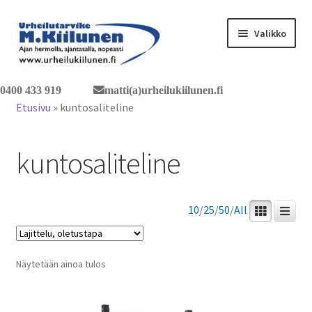
Siirry
Siirry
Valikko
navigointiin
sisältöön
Tervetuloa verkkokauppaan
0400 433 919
matti(a)urheilukiilunen.fi
Etusivu
»
kuntosaliteline
Laajen
Tuotteet / tilaus
alemm
kuntosaliteline
tason
Yhteystiedot
valikko
10
/
25
/
50
/
All
Näytetään ainoa tulos