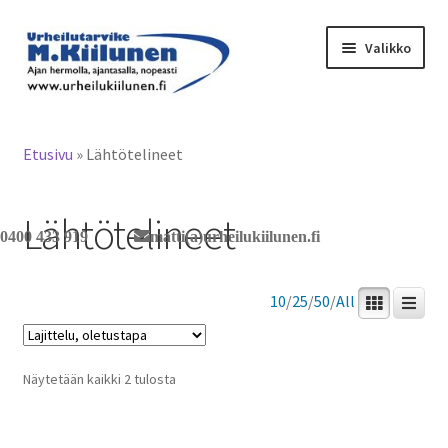
Siirry
Siirry
Valikko
navigointiin
sisältöön
Tervetuloa verkkokauppaan
Etusivu
»
Lähtötelineet
Laajen
Tuotteet / tilaus
alemm
Lähtötelineet
tason
Yhteystiedot
0400 433 919
matti(a)urheilukiilunen.fi
valikko
10
/
25
/
50
/
All
Näytetään kaikki 2 tulosta