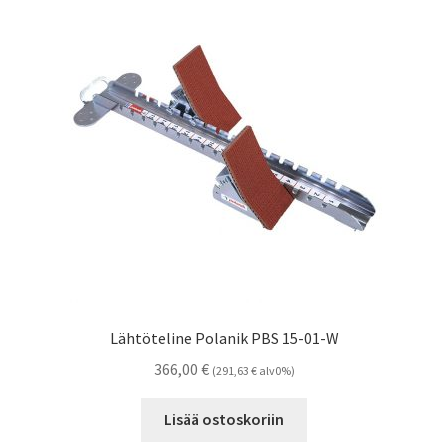
Lähtöteline Polanik PBS 15-01-W
366,00
€
(
291,63
€
alv0%)
Lisää ostoskoriin