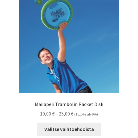
Mailapeli Trambolin Racket Disk
Hintaluokka:
19,00
€
–
25,00
€
(
15,14
€
alv0%)
19,00 €
Tällä
-
Valitse vaihtoehdoista
tuotteella
25,00 €