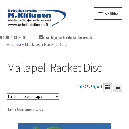
Siirry
Siirry
Valikko
navigointiin
sisältöön
Tervetuloa verkkokauppaan
0400 433 919
matti(a)urheilukiilunen.fi
Etusivu
»
Mailapeli Racket Disc
Laajen
Tuotteet / tilaus
alemm
Mailapeli Racket Disc
tason
Yhteystiedot
valikko
10
/
25
/
50
/
All
Näytetään ainoa tulos