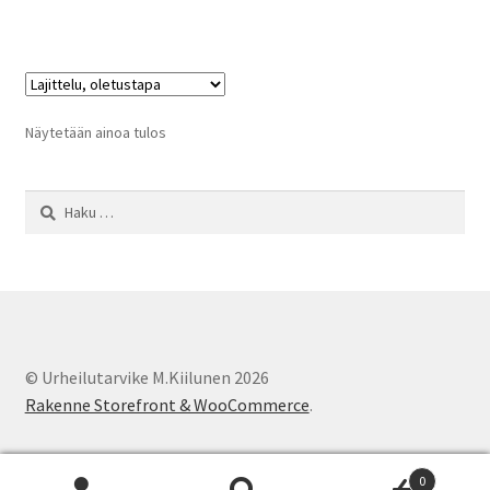
on
useampi
muunnelma.
Voit
tehdä
Näytetään ainoa tulos
valinnat
tuotteen
Haku:
sivulla.
© Urheilutarvike M.Kiilunen 2026
Rakenne Storefront & WooCommerce
.
0