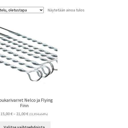
Näytetään ainoa tulos
ukarivarret Nelco ja Flying
Finn
Hintaluokka:
15,00
€
–
21,00
€
(
11,95
€
alv0%)
15,00 €
Tällä
-
Valitse vaihtoehdoista