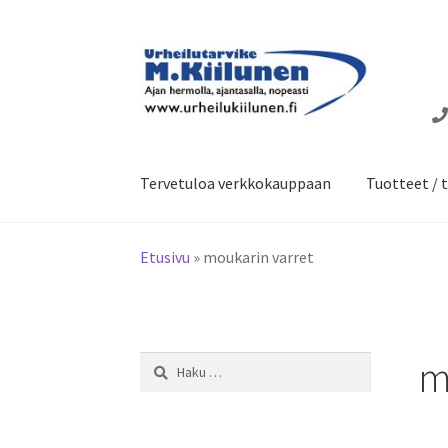
Siirry
Siirry
navigointiin
sisältöön
Tervetuloa verkkokauppaan
Tuotteet / t
Etusivu
»
moukarin varret
m
Haku: