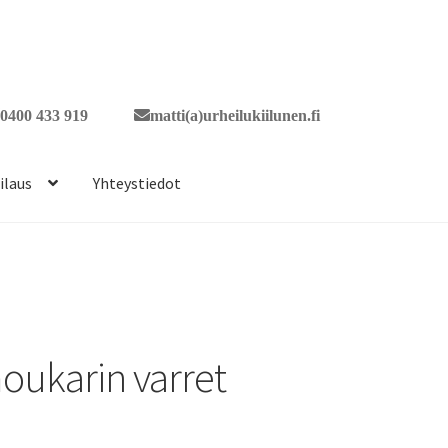
0400 433 919
matti(a)urheilukiilunen.fi
ilaus
Yhteystiedot
oukarin varret