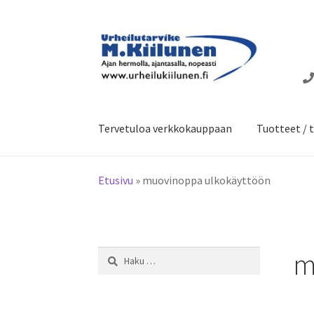
Siirry
Siirry
navigointiin
sisältöön
Tervetuloa verkkokauppaan
Tuotteet / t
Etusivu
»
muovinoppa ulkokäyttöön
m
Haku: