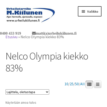
Siirry
Siirry
Valikko
navigointiin
sisältöön
Tervetuloa verkkokauppaan
0400 433 919
matti(a)urheilukiilunen.fi
Etusivu
»
Nelco Olympia kiekko 83%
Laajen
Tuotteet / tilaus
alemm
Nelco Olympia kiekko
tason
Yhteystiedot
valikko
83%
10
/
25
/
50
/
All
Näytetään ainoa tulos