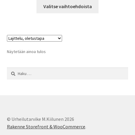
Tällä
-
Valitse vaihtoehdoista
tuotteella
106,00 €
on
useampi
muunnelma.
Voit
tehdä
Näytetään ainoa tulos
valinnat
tuotteen
Haku:
sivulla.
© Urheilutarvike M.Kiilunen 2026
Rakenne Storefront & WooCommerce
.