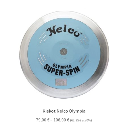
Kiekot Nelco Olympia
Hintaluokka:
79,00
€
–
106,00
€
(
62,95
€
alv0%)
79,00 €