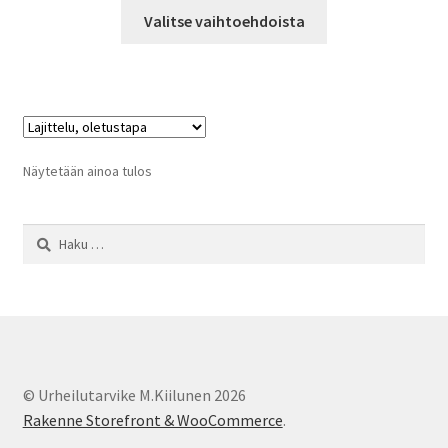
Tällä
Valitse vaihtoehdoista
tuotteella
on
useampi
muunnelma.
Voit
tehdä
Näytetään ainoa tulos
valinnat
tuotteen
Haku:
sivulla.
© Urheilutarvike M.Kiilunen 2026
Rakenne Storefront & WooCommerce
.