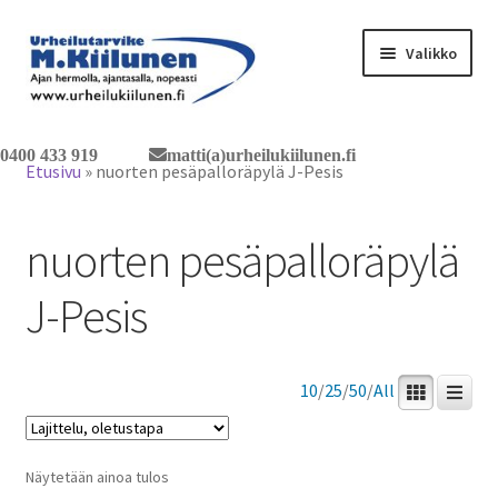
Siirry
Siirry
Valikko
navigointiin
sisältöön
Tervetuloa verkkokauppaan
0400 433 919
matti(a)urheilukiilunen.fi
Etusivu
»
nuorten pesäpalloräpylä J-Pesis
Laajen
Tuotteet / tilaus
alemm
nuorten pesäpalloräpylä
tason
Yhteystiedot
valikko
J-Pesis
10
/
25
/
50
/
All
Näytetään ainoa tulos