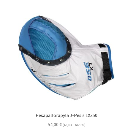
Pesäpalloräpylä J-Pesis LX350
54,00
€
(
43,03
€
alv0%)