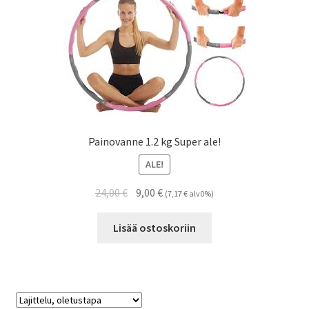
Painovanne 1.2 kg Super ale!
ALE!
Alkuperäinen
Nykyinen
24,00
€
9,00
€
(
7,17
€
alv0%)
hinta
hinta
oli:
on:
Lisää ostoskoriin
24,00 €.
9,00 €.