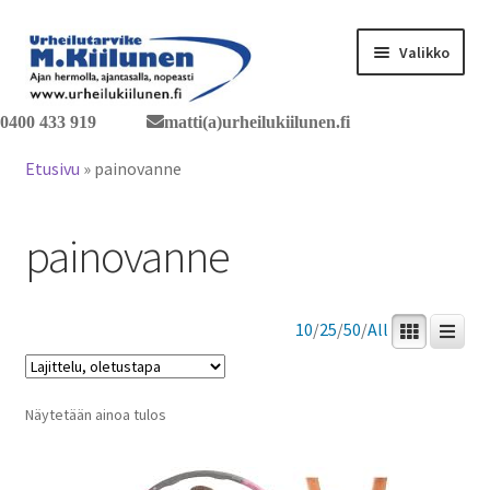
Siirry
Siirry
Valikko
navigointiin
sisältöön
0400 433 919
matti(a)urheilukiilunen.fi
Tervetuloa verkkokauppaan
Etusivu
»
painovanne
Laajen
Tuotteet / tilaus
alemm
painovanne
tason
Yhteystiedot
valikko
10
/
25
/
50
/
All
Näytetään ainoa tulos