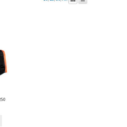
250
Tällä
tuotteella