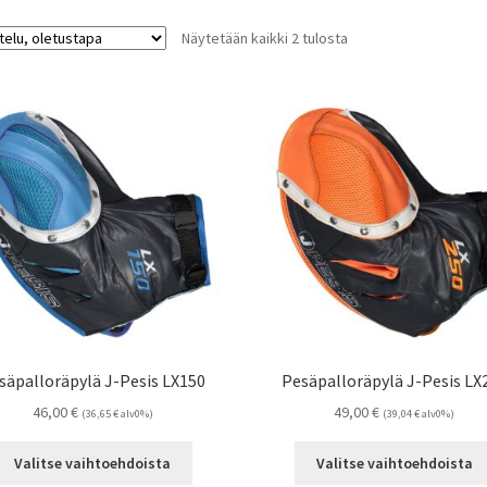
Näytetään kaikki 2 tulosta
säpalloräpylä J-Pesis LX150
Pesäpalloräpylä J-Pesis LX
46,00
€
49,00
€
(
36,65
€
alv0%)
(
39,04
€
alv0%)
Tällä
Valitse vaihtoehdoista
Valitse vaihtoehdoista
tuotteella