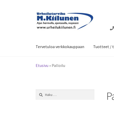
Siirry
Siirry
navigointiin
sisältöön
Tervetuloa verkkokauppaan
Tuotteet / t
Etusivu
»
Palloilu
Pa
Haku: