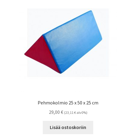
Pehmokolmio 25 x 50 x 25 cm
29,00
€
(
23,11
€
alv0%)
Lisää ostoskoriin