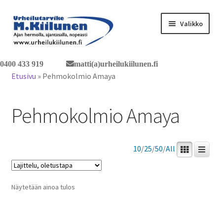
Siirry
Siirry
Valikko
navigointiin
sisältöön
Tervetuloa verkkokauppaan
0400 433 919
matti(a)urheilukiilunen.fi
Etusivu
»
Pehmokolmio Amaya
Laajen
Tuotteet / tilaus
alemm
Pehmokolmio Amaya
tason
Yhteystiedot
valikko
10
/
25
/
50
/
All
Näytetään ainoa tulos