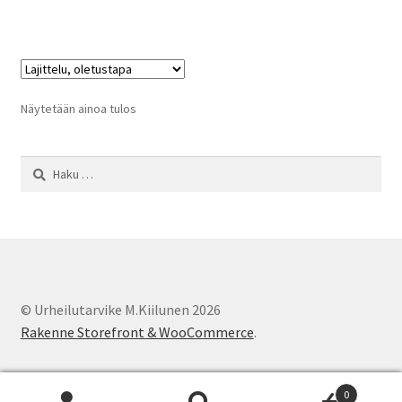
on
useampi
muunnelma.
Voit
tehdä
Näytetään ainoa tulos
valinnat
tuotteen
Haku:
sivulla.
© Urheilutarvike M.Kiilunen 2026
Rakenne Storefront & WooCommerce
.
0