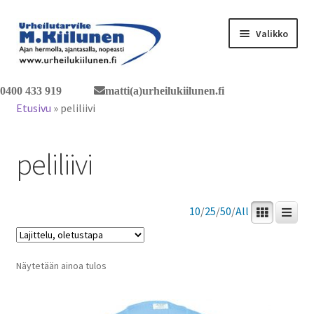
Siirry
Siirry
Valikko
navigointiin
sisältöön
Tervetuloa verkkokauppaan
0400 433 919
matti(a)urheilukiilunen.fi
Etusivu
»
peliliivi
Laajen
Tuotteet / tilaus
alemm
peliliivi
tason
Yhteystiedot
valikko
10
/
25
/
50
/
All
Näytetään ainoa tulos