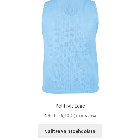
Peliliivit Edge
Hintaluokka:
4,90
€
–
6,10
€
(
3,90
€
alv0%)
4,90 €
Tällä
-
Valitse vaihtoehdoista
tuotteella
6,10 €