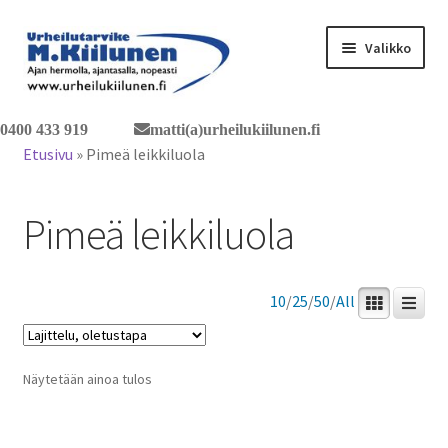
Siirry
Siirry
Valikko
navigointiin
sisältöön
Tervetuloa verkkokauppaan
0400 433 919
matti(a)urheilukiilunen.fi
Etusivu
»
Pimeä leikkiluola
Laajen
Tuotteet / tilaus
alemm
Pimeä leikkiluola
tason
Yhteystiedot
valikko
10
/
25
/
50
/
All
Näytetään ainoa tulos