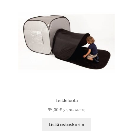
Leikkiluola
95,00
€
(
75,70
€
alv0%)
Lisää ostoskoriin