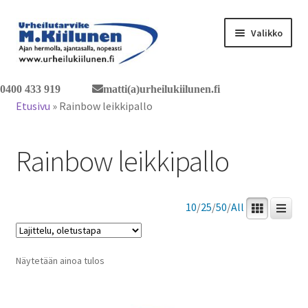
Siirry
Siirry
Valikko
navigointiin
sisältöön
Tervetuloa verkkokauppaan
0400 433 919
matti(a)urheilukiilunen.fi
Etusivu
»
Rainbow leikkipallo
Laajen
Tuotteet / tilaus
alemm
Rainbow leikkipallo
tason
Yhteystiedot
valikko
10
/
25
/
50
/
All
Näytetään ainoa tulos