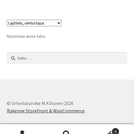
on
useampi
muunnelma.
Voit
tehdä
Näytetään ainoa tulos
valinnat
tuotteen
Haku:
sivulla.
© Urheilutarvike M.Kiilunen 2026
Rakenne Storefront & WooCommerce
.
0