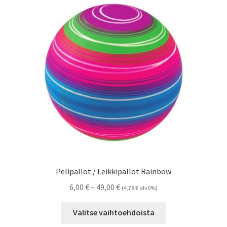
Pelipallot / Leikkipallot Rainbow
Hintaluokka:
6,00
€
–
49,00
€
(
4,78
€
alv0%)
6,00 €
Tällä
-
Valitse vaihtoehdoista
tuotteella
49,00 €