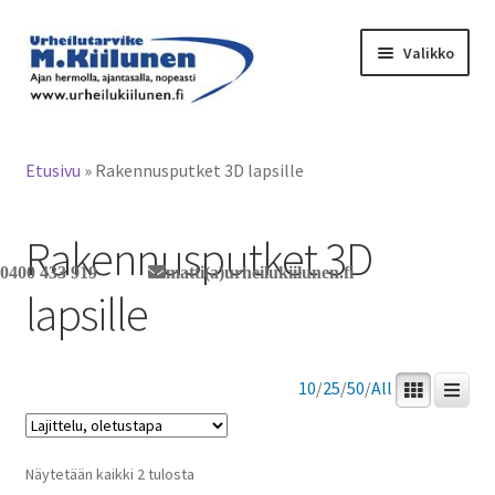
Siirry
Siirry
Valikko
navigointiin
sisältöön
Tervetuloa verkkokauppaan
Etusivu
»
Rakennusputket 3D lapsille
Laajen
Tuotteet / tilaus
alemm
Rakennusputket 3D
tason
Yhteystiedot
0400 433 919
matti(a)urheilukiilunen.fi
valikko
lapsille
10
/
25
/
50
/
All
Näytetään kaikki 2 tulosta