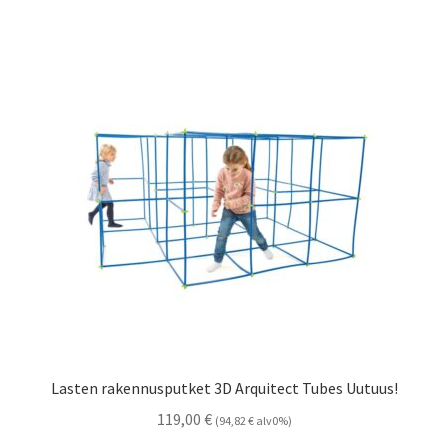
Lasten rakennusputket 3D Arquitect Tubes Uutuus!
119,00
€
(
94,82
€
alv0%)