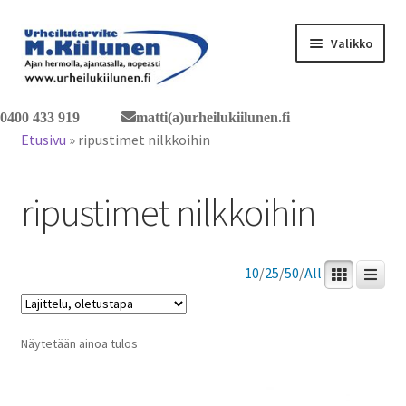
Siirry
Siirry
Valikko
navigointiin
sisältöön
Tervetuloa verkkokauppaan
0400 433 919
matti(a)urheilukiilunen.fi
Etusivu
»
ripustimet nilkkoihin
Laajen
Tuotteet / tilaus
alemm
ripustimet nilkkoihin
tason
Yhteystiedot
valikko
10
/
25
/
50
/
All
Näytetään ainoa tulos