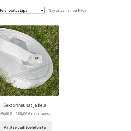
Näytetään ainoa tulos
Sektorinauhat ja kela
Hintaluokka:
49,00
€
–
189,00
€
(
39,04
€
alv0%)
49,00 €
Tällä
-
Valitse vaihtoehdoista
tuotteella