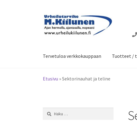
Siirry
Siirry
navigointiin
sisältöön
Tervetuloa verkkokauppaan
Tuotteet / t
Etusivu
»
Sektorinauhat ja teline
S
Haku: