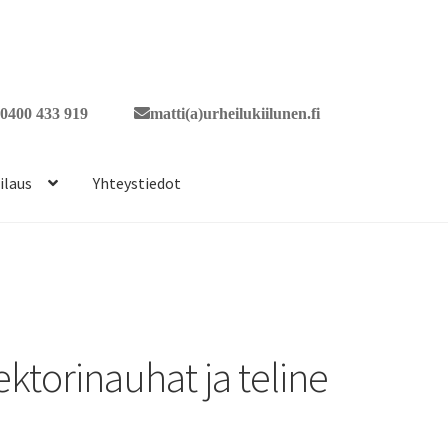
0400 433 919
matti(a)urheilukiilunen.fi
ilaus
Yhteystiedot
ektorinauhat ja teline