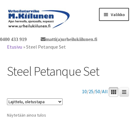
Siirry
Siirry
Valikko
navigointiin
sisältöön
Tervetuloa verkkokauppaan
0400 433 919
matti(a)urheilukiilunen.fi
Etusivu
»
Steel Petanque Set
Laajen
Tuotteet / tilaus
alemm
Steel Petanque Set
tason
Yhteystiedot
valikko
10
/
25
/
50
/
All
Näytetään ainoa tulos