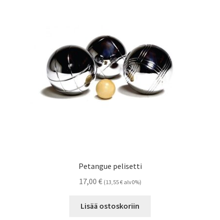
Petangue pelisetti
17,00
€
(
13,55
€
alv0%)
Lisää ostoskoriin