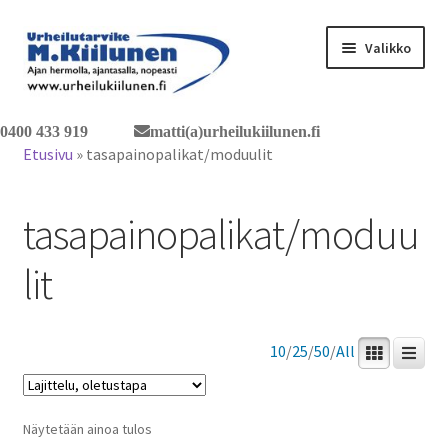
Siirry
Siirry
Valikko
navigointiin
sisältöön
Tervetuloa verkkokauppaan
0400 433 919
matti(a)urheilukiilunen.fi
Etusivu
»
tasapainopalikat/moduulit
Laajen
Tuotteet / tilaus
alemm
tasapainopalikat/moduu
tason
Yhteystiedot
valikko
lit
10
/
25
/
50
/
All
Näytetään ainoa tulos