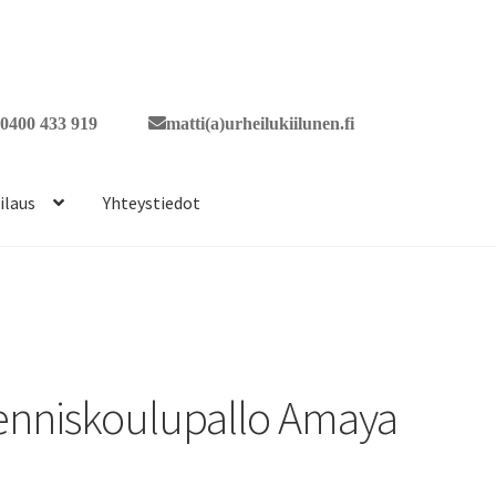
0400 433 919
matti(a)urheilukiilunen.fi
ilaus
Yhteystiedot
enniskoulupallo Amaya