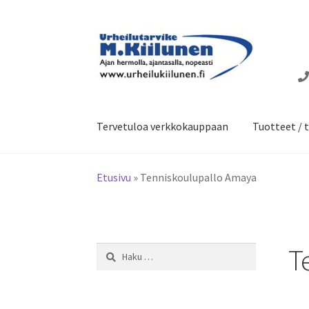
Siirry
Siirry
navigointiin
sisältöön
Tervetuloa verkkokauppaan
Tuotteet / t
Etusivu
»
Tenniskoulupallo Amaya
T
Haku: