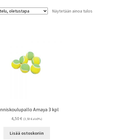
Näytetään ainoa tulos
nniskoulupallo Amaya 3 kpl
4,50
€
(
3,59
€
alv0%)
Lisää ostoskoriin