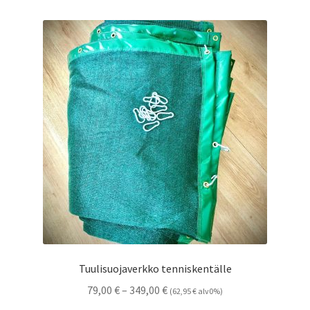
Tuulisuojaverkko tenniskentälle
Hintaluokka:
79,00
€
–
349,00
€
(
62,95
€
alv0%)
79,00 €