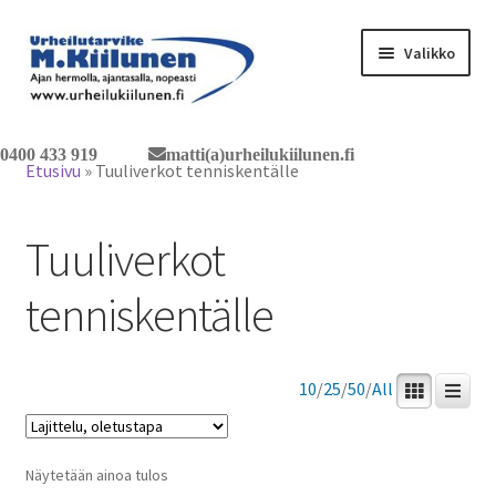
Siirry
Siirry
Valikko
navigointiin
sisältöön
Tervetuloa verkkokauppaan
0400 433 919
matti(a)urheilukiilunen.fi
Etusivu
»
Tuuliverkot tenniskentälle
Laajen
Tuotteet / tilaus
alemm
Tuuliverkot
tason
Yhteystiedot
valikko
tenniskentälle
10
/
25
/
50
/
All
Näytetään ainoa tulos