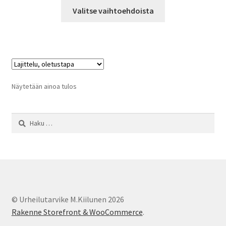
Tällä
-
Valitse vaihtoehdoista
tuotteella
349,00 €
on
useampi
muunnelma.
Voit
tehdä
Näytetään ainoa tulos
valinnat
tuotteen
Haku:
sivulla.
© Urheilutarvike M.Kiilunen 2026
Rakenne Storefront & WooCommerce
.