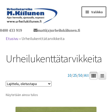
Siirry
Siirry
Valikko
navigointiin
sisältöön
0400 433 919
matti(a)urheilukiilunen.fi
Tervetuloa verkkokauppaan
Etusivu
»
Urheilukenttätarvikkeita
Laajen
Tuotteet / tilaus
alemm
Urheilukenttätarvikkeita
tason
Yhteystiedot
valikko
10
/
25
/
50
/
All
Näytetään ainoa tulos