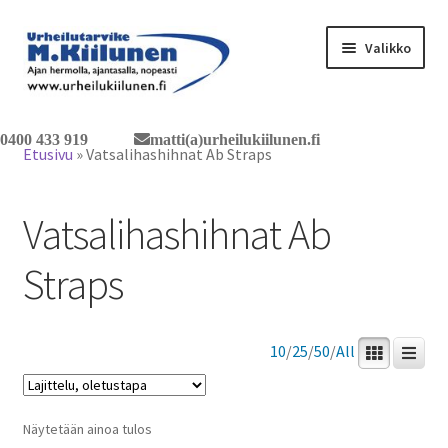
Siirry
Siirry
Valikko
navigointiin
sisältöön
Tervetuloa verkkokauppaan
0400 433 919
matti(a)urheilukiilunen.fi
Etusivu
»
Vatsalihashihnat Ab Straps
Laajen
Tuotteet / tilaus
alemm
Vatsalihashihnat Ab
tason
Yhteystiedot
valikko
Straps
10
/
25
/
50
/
All
Näytetään ainoa tulos