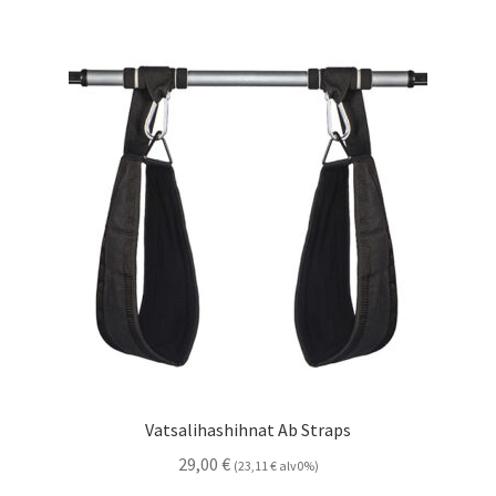
Vatsalihashihnat Ab Straps
29,00
€
(
23,11
€
alv0%)