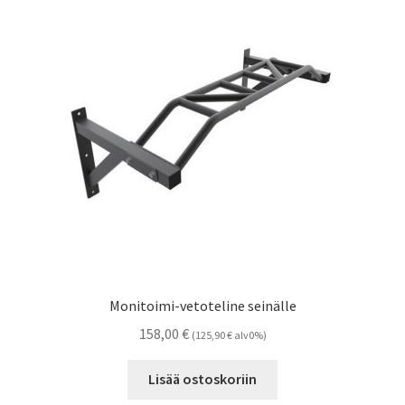
Monitoimi-vetoteline seinälle
158,00
€
(
125,90
€
alv0%)
Lisää ostoskoriin