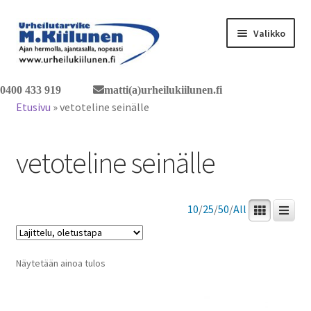
Siirry
Siirry
Valikko
navigointiin
sisältöön
Tervetuloa verkkokauppaan
0400 433 919
matti(a)urheilukiilunen.fi
Etusivu
»
vetoteline seinälle
Laajen
Tuotteet / tilaus
alemm
vetoteline seinälle
tason
Yhteystiedot
valikko
10
/
25
/
50
/
All
Näytetään ainoa tulos