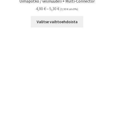
Uimapötkö / vesinuudeli + Multi-Connector
Hintaluokka:
4,90
€
–
5,30
€
(
3,90
€
alv0%)
4,90 €
Tällä
-
Valitse vaihtoehdoista
tuotteella
5,30 €
on
useampi
muunnelma.
Voit
tehdä
valinnat
tuotteen
sivulla.