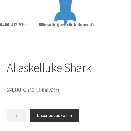
0400 433 919
matti(a)urheilukiilunen.fi
Allaskelluke Shark
24,00
€
(
19,12
€
alv0%)
Allaskelluke
Lisää ostoskoriin
Shark
määrä