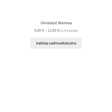
Uimalasit Waimea
Hintaluokka:
9,00
€
–
12,00
€
(
7,17
€
alv0%)
9,00 €
Tällä
-
Valitse vaihtoehdoista
tuotteella
12,00 €
on
useampi
muunnelma.
Voit
tehdä
valinnat
tuotteen
sivulla.