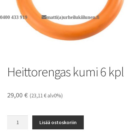
0400 433 919
matti(a)urheilukiilunen.fi
Heittorengas kumi 6 kpl
29,00
€
(
23,11
€
alv0%)
Heittorengas
Lisää ostoskoriin
kumi
6