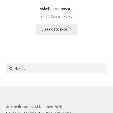
Askelluskennosarja
35,00
€
(
27,89
€
alv0%)
Lisää ostoskoriin
Haku:
© Urheilutarvike M.Kiilunen 2026
Rakenne Storefront & WooCommerce
.