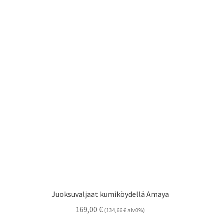
Juoksuvaljaat kumiköydellä Amaya
169,00
€
(
134,66
€
alv0%)