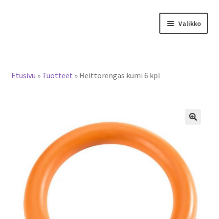
Siirry
Siirry
Valikko
navigointiin
sisältöön
Tervetuloa verkkokauppaan
Etusivu
»
Tuotteet
»
Heittorengas kumi 6 kpl
Laajen
Tuotteet / tilaus
alemm
tason
Yhteystiedot
valikko
🔍