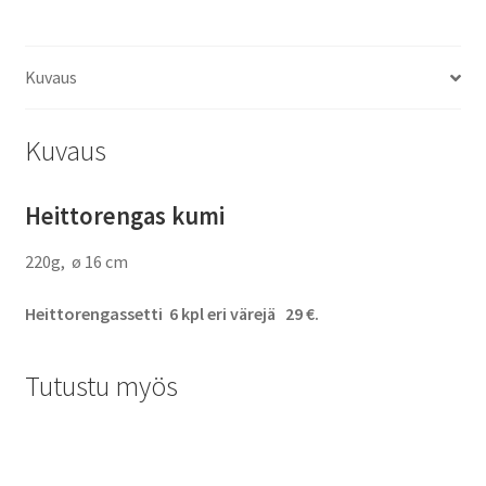
kpl
määrä
Kuvaus
Kuvaus
Heittorengas kumi
220g, ø 16 cm
Heittorengassetti 6 kpl eri värejä 29 €.
Tutustu myös