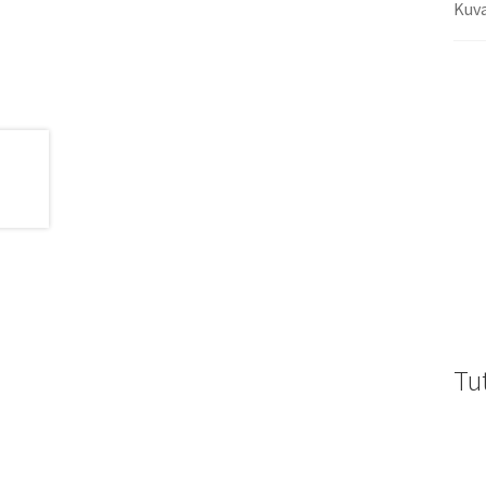
Kuv
Tu