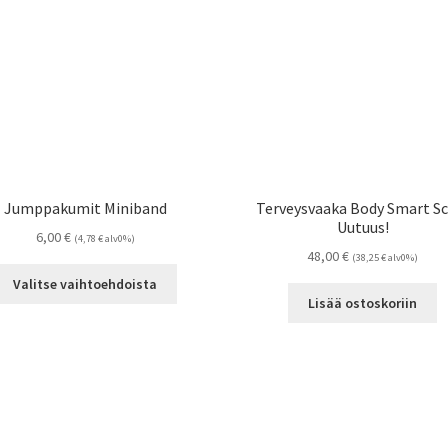
Jumppakumit Miniband
Terveysvaaka Body Smart Sc
Uutuus!
6,00
€
(
4,78
€
alv0%)
48,00
€
(
38,25
€
alv0%)
Tällä
Valitse vaihtoehdoista
tuotteella
Lisää ostoskoriin
on
useampi
muunnelma.
Voit
tehdä
valinnat