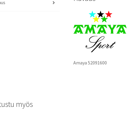
aus
Amaya
52091600
tustu myös