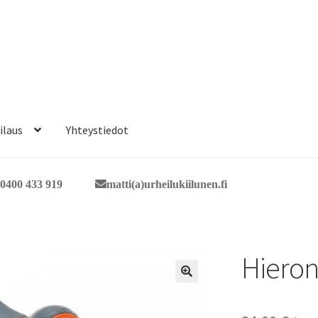
ilaus
Yhteystiedot
0400 433 919
matti(a)urheilukiilunen.fi
Hieron
🔍