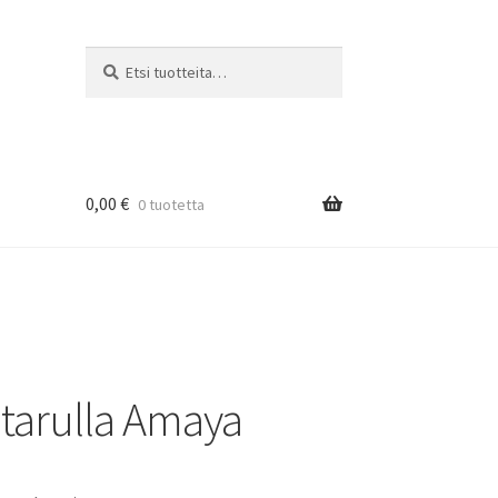
Etsi:
Haku
0,00
€
0 tuotetta
tarulla Amaya