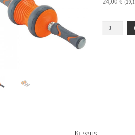
24,00
€
(
19,
Hierontarulla
Amaya
määrä
Kuvaus