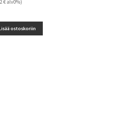
12
€
alv0%)
Lisää ostoskoriin