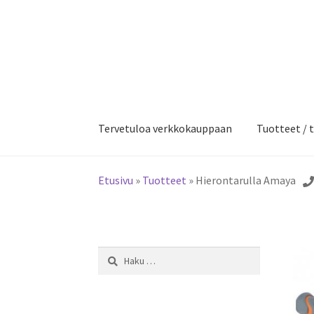
Siirry
Siirry
navigointiin
sisältöön
Tervetuloa verkkokauppaan
Tuotteet / t
Etusivu
»
Tuotteet
»
Hierontarulla Amaya
Haku: