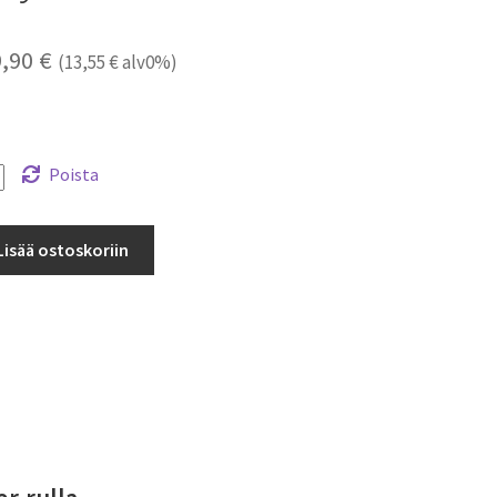
Hintaluokka:
9,90
€
(
13,55
€
alv0%)
17,00 €
-
29,90 €
Poista
lat
Lisää ostoskoriin