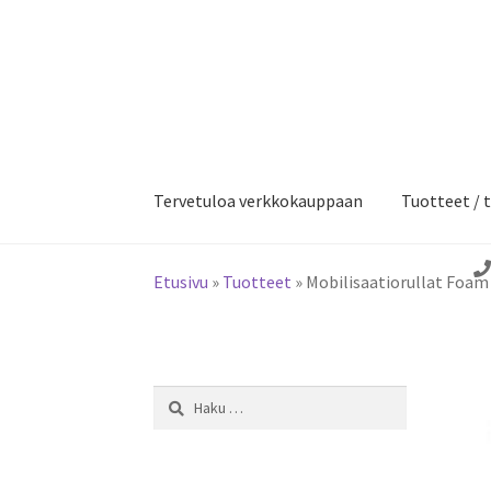
Siirry
Siirry
navigointiin
sisältöön
Tervetuloa verkkokauppaan
Tuotteet / t
Etusivu
»
Tuotteet
»
Mobilisaatiorullat Foam
Haku: