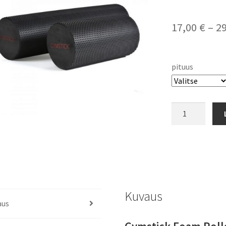
17,00
€
–
2
pituus
Mobilisaatiorul
Foam
Roller
Gymstick
määrä
Kuvaus
aus