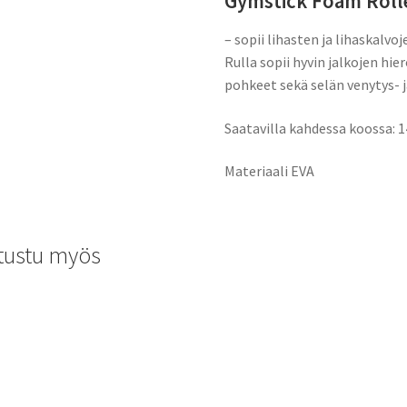
Gymstick Foam Rolle
– sopii lihasten ja lihaskalvo
Rulla sopii hyvin jalkojen hier
pohkeet sekä selän venytys- ja
Saatavilla kahdessa koossa: 14
Materiaali EVA
tustu myös