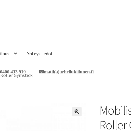
ilaus
Yhteystiedot
0400 433 919
matti(a)urheilukiilunen.fi
 Roller Gymstick
Mobili
🔍
Roller