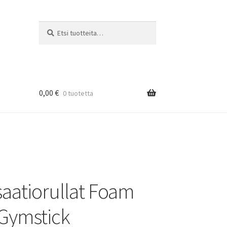
Etsi:
Haku
0,00
€
0 tuotetta
saatiorullat Foam
 Gymstick