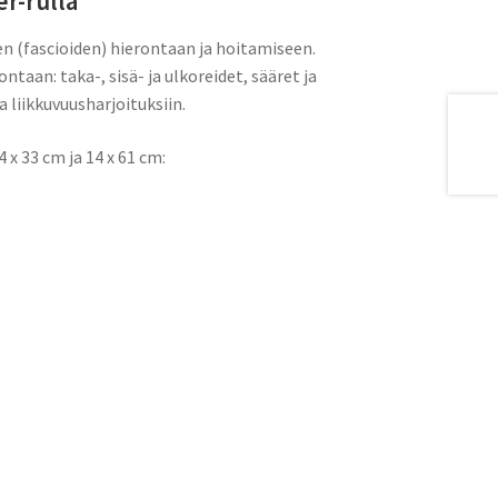
r-rulla
jen (fascioiden) hierontaan ja hoitamiseen.
ontaan: taka-, sisä- ja ulkoreidet, sääret ja
 liikkuvuusharjoituksiin.
 x 33 cm ja 14 x 61 cm: