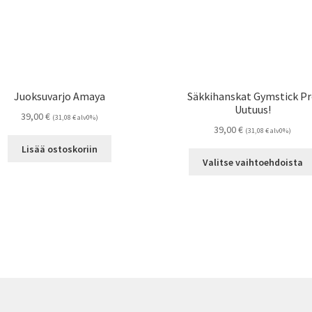
Juoksuvarjo Amaya
Säkkihanskat Gymstick P
Uutuus!
39,00
€
(
31,08
€
alv0%)
39,00
€
(
31,08
€
alv0%)
Lisää ostoskoriin
Valitse vaihtoehdoista