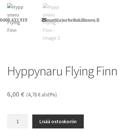
0400 433 919
matti(a)urheilukiilunen.fi
Hyppynaru Flying Finn
6,00
€
(
4,78
€
alv0%)
Hyppynaru
Lisää ostoskoriin
Flying
Finn