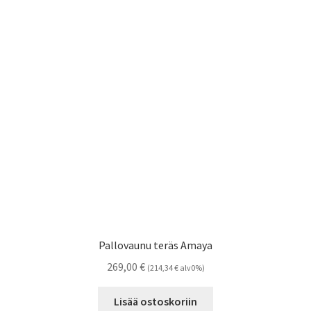
Pallovaunu teräs Amaya
269,00
€
(
214,34
€
alv0%)
Lisää ostoskoriin