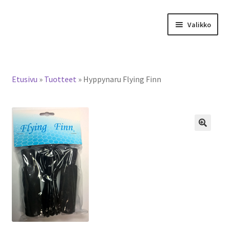
Siirry
Siirry
Valikko
navigointiin
sisältöön
Tervetuloa verkkokauppaan
Etusivu
»
Tuotteet
»
Hyppynaru Flying Finn
Laajen
Tuotteet / tilaus
alemm
tason
Yhteystiedot
valikko
🔍