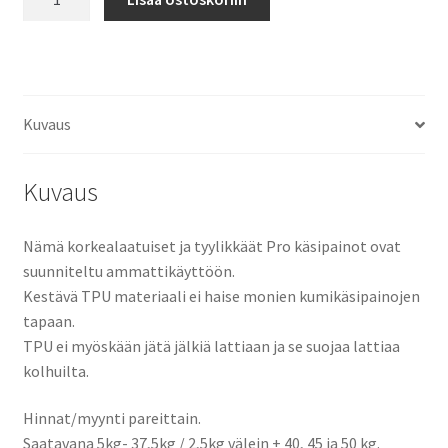
Pro
5
-
50
kg
Kuvaus
määrä
Kuvaus
Nämä korkealaatuiset ja tyylikkäät Pro käsipainot ovat
suunniteltu ammattikäyttöön.
Kestävä TPU materiaali ei haise monien kumikäsipainojen
tapaan.
TPU ei myöskään jätä jälkiä lattiaan ja se suojaa lattiaa
kolhuilta.
Hinnat/myynti pareittain.
Saatavana 5kg- 37,5kg / 2,5kg välein + 40, 45 ja 50 kg.