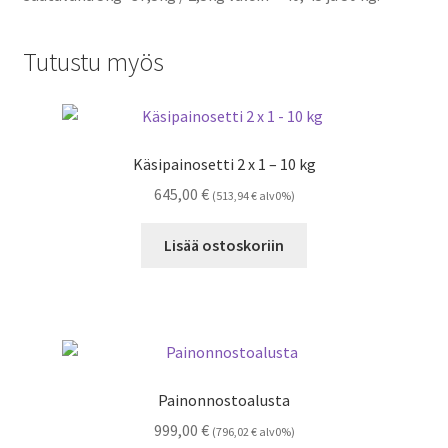
Tutustu myös
Käsipainosetti 2 x 1 – 10 kg
645,00
€
(
513,94
€
alv0%)
Lisää ostoskoriin
Painonnostoalusta
999,00
€
(
796,02
€
alv0%)