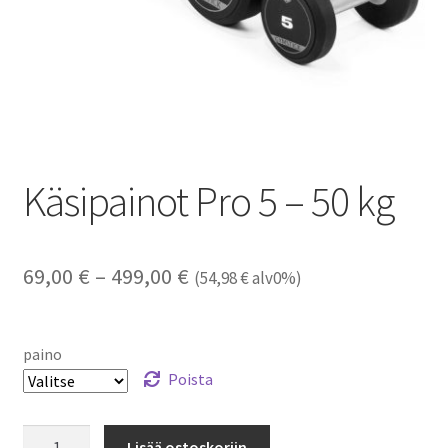
Käsipainot Pro 5 – 50 kg
Hintaluokka:
69,00
€
–
499,00
€
(
54,98
€
alv0%)
69,00 €
-
paino
499,00 €
Poista
Käsipainot
Lisää ostoskoriin