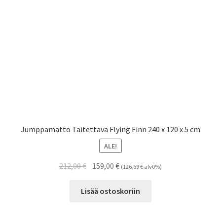
Jumppamatto Taitettava Flying Finn 240 x 120 x 5 cm
ALE!
Alkuperäinen
Nykyinen
212,00
€
159,00
€
(
126,69
€
alv0%)
hinta
hinta
oli:
on:
Lisää ostoskoriin
212,00 €.
159,00 €.