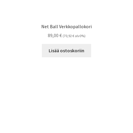
Net Ball Verkkopallokori
89,00
€
(
70,92
€
alv0%)
Lisää ostoskoriin