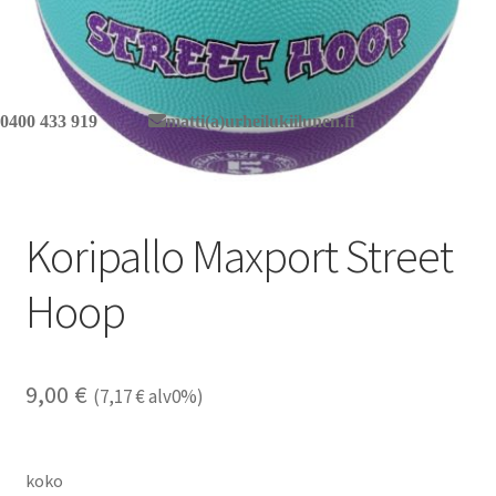
0400 433 919
matti(a)urheilukiilunen.fi
Koripallo Maxport Street
Hoop
9,00
€
(
7,17
€
alv0%)
koko