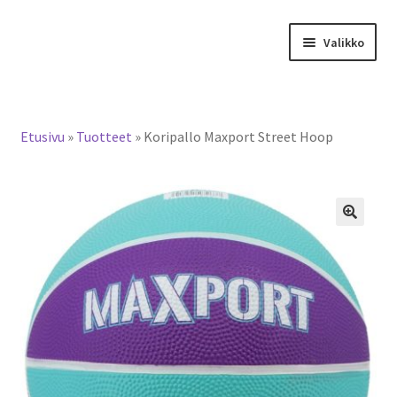
Siirry
Siirry
Valikko
navigointiin
sisältöön
Tervetuloa verkkokauppaan
Etusivu
»
Tuotteet
»
Koripallo Maxport Street Hoop
Laajen
Tuotteet / tilaus
alemm
tason
Yhteystiedot
valikko
🔍