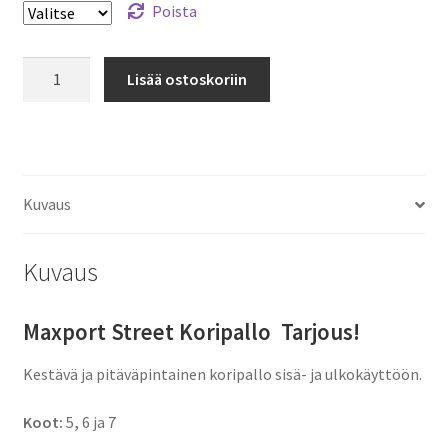
Poista
Koripallo
Lisää ostoskoriin
Maxport
Street
Hoop
määrä
Kuvaus
Kuvaus
Maxport Street Koripallo Tarjous!
Kestävä ja pitäväpintainen koripallo sisä- ja ulkokäyttöön.
Koot:
5
,
6 ja 7