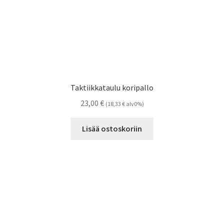
Taktiikkataulu koripallo
23,00
€
(
18,33
€
alv0%)
Lisää ostoskoriin