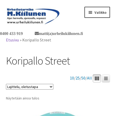
Siirry
Siirry
Valikko
navigointiin
sisältöön
Tervetuloa verkkokauppaan
0400 433 919
matti(a)urheilukiilunen.fi
Etusivu
»
Koripallo Street
Laajen
Tuotteet / tilaus
alemm
Koripallo Street
tason
Yhteystiedot
valikko
10
/
25
/
50
/
All
Näytetään ainoa tulos