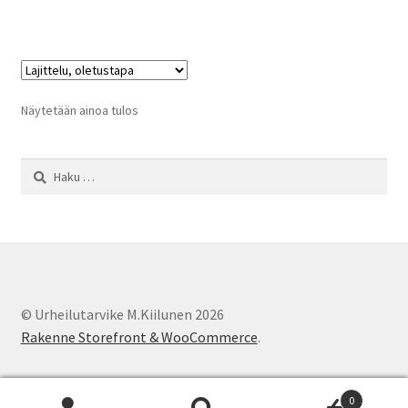
on
useampi
muunnelma.
Voit
tehdä
Näytetään ainoa tulos
valinnat
tuotteen
Haku:
sivulla.
© Urheilutarvike M.Kiilunen 2026
Rakenne Storefront & WooCommerce
.
0