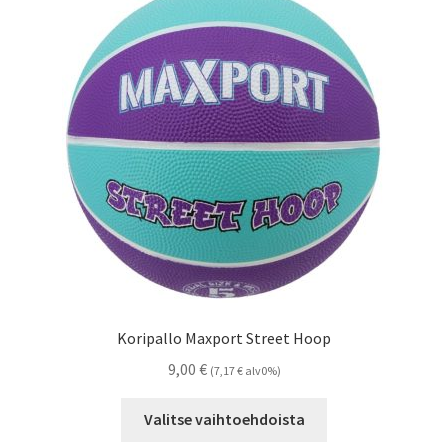
Koripallo Maxport Street Hoop
9,00
€
(
7,17
€
alv0%)
Tällä
Valitse vaihtoehdoista
tuotteella