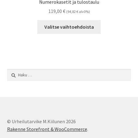
Numerokasetit ja tulostaulu
valinnat
119,00
€
(
94,82
€
alv0%)
tuotteen
sivulla.
Tällä
Valitse vaihtoehdoista
tuotteella
on
useampi
muunnelma.
Voit
tehdä
Haku:
valinnat
tuotteen
sivulla.
© Urheilutarvike M.Kiilunen 2026
Rakenne Storefront & WooCommerce
.