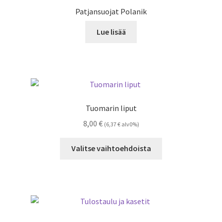
Patjansuojat Polanik
Lue lisää
Tuomarin liput
8,00
€
(
6,37
€
alv0%)
Tällä
Valitse vaihtoehdoista
tuotteella
on
useampi
muunnelma.
Voit
tehdä