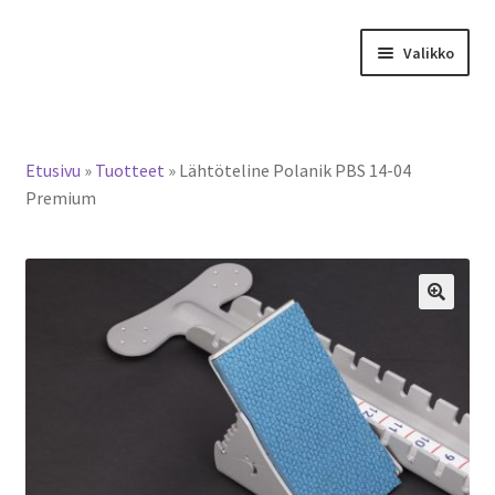
Siirry
Siirry
Valikko
navigointiin
sisältöön
Tervetuloa verkkokauppaan
Etusivu
»
Tuotteet
»
Lähtöteline Polanik PBS 14-04
Laajen
Tuotteet / tilaus
Premium
alemm
tason
Yhteystiedot
valikko
🔍