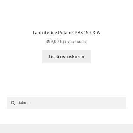
Lähtöteline Polanik PBS 15-03-W
399,00
€
(
317,93
€
alv0%)
Lisää ostoskoriin
Haku: