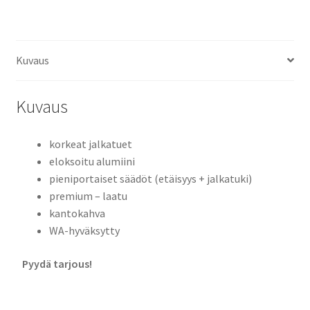
Kuvaus
Kuvaus
korkeat jalkatuet
eloksoitu alumiini
pieniportaiset säädöt (etäisyys + jalkatuki)
premium – laatu
kantokahva
WA-hyväksytty
Pyydä tarjous!