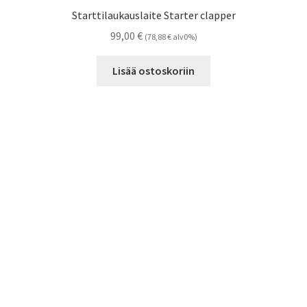
Starttilaukauslaite Starter clapper
99,00
€
(
78,88
€
alv0%)
Lisää ostoskoriin