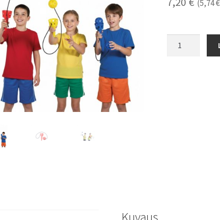
7,20
€
(
5,74
€
"Pallo
kuppiin"
peli
määrä
Kuvaus