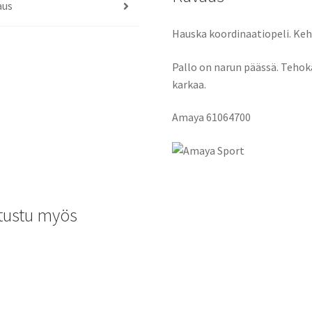
aus
Hauska koordinaatiopeli. Kehi
Pallo on narun päässä. Tehoka
karkaa.
Amaya 61064700
tustu myös