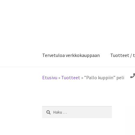
Siirry
Siirry
navigointiin
sisältöön
Tervetuloa verkkokauppaan
Tuotteet / t
Etusivu
»
Tuotteet
»
”Pallo kuppiin” peli
Haku: