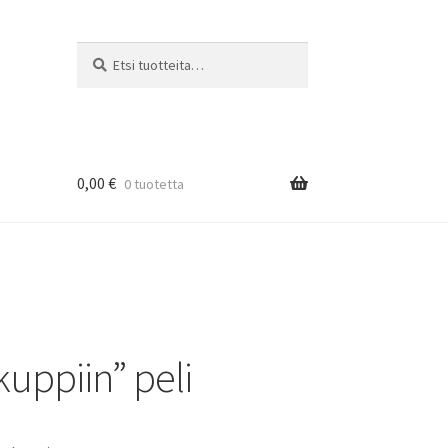
Etsi:
Haku
0,00
€
0 tuotetta
kuppiin” peli