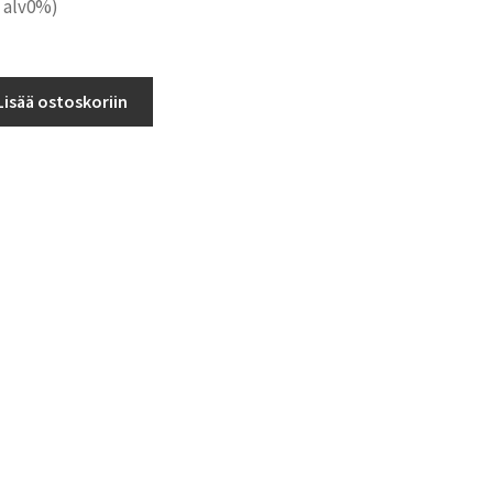
alv0%)
Lisää ostoskoriin