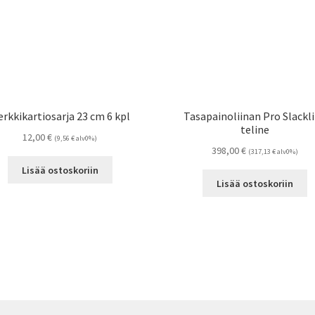
rkkikartiosarja 23 cm 6 kpl
Tasapainoliinan Pro Slackl
teline
12,00
€
(
9,56
€
alv0%)
398,00
€
(
317,13
€
alv0%)
Lisää ostoskoriin
Lisää ostoskoriin