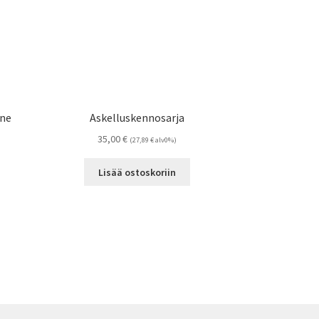
ine
Askelluskennosarja
35,00
€
(
27,89
€
alv0%)
Lisää ostoskoriin