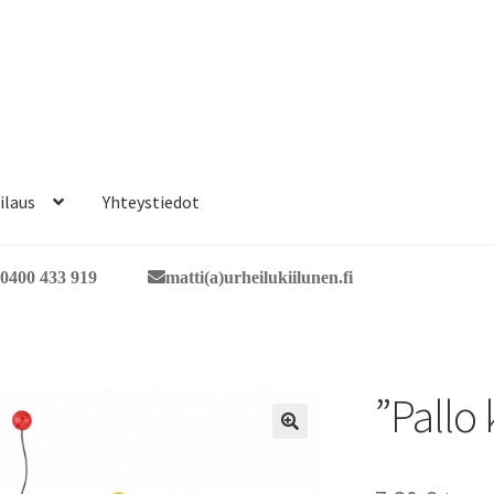
ilaus
Yhteystiedot
0400 433 919
matti(a)urheilukiilunen.fi
”Pallo 
🔍