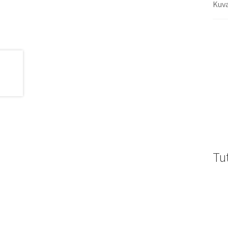
Kuv
Tu