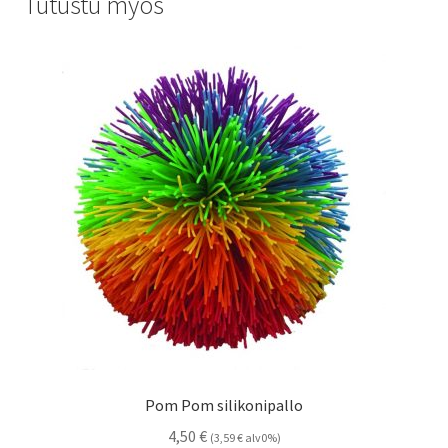
Tutustu myös
Pom Pom silikonipallo
4,50
€
(
3,59
€
alv0%)