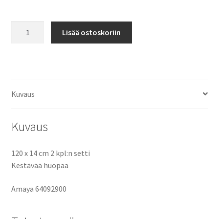
Tasapainoliinan
Lisää ostoskoriin
Slackline
puun
suojat
määrä
Kuvaus
Kuvaus
120 x 14 cm 2 kpl:n setti
Kestävää huopaa
Amaya 64092900