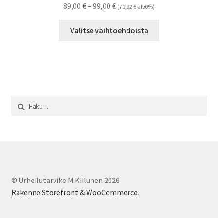
Hintaluokka:
89,00
€
–
99,00
€
(
70,92
€
alv0%)
89,00 €
Tällä
-
Valitse vaihtoehdoista
tuotteella
99,00 €
on
useampi
muunnelma.
Voit
tehdä
Haku:
valinnat
tuotteen
sivulla.
© Urheilutarvike M.Kiilunen 2026
Rakenne Storefront & WooCommerce
.