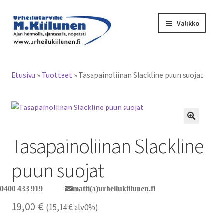
Siirry
Siirry
Valikko
navigointiin
sisältöön
Tervetuloa verkkokauppaan
Etusivu
»
Tuotteet
»
Tasapainoliinan Slackline puun suojat
Laajen
Tuotteet / tilaus
alemm
tason
Yhteystiedot
valikko
Tasapainoliinan Slackline
puun suojat
0400 433 919
matti(a)urheilukiilunen.fi
19,00
€
(
15,14
€
alv0%)