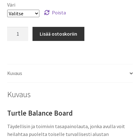
Väri
Poista
Lasten
Lisää ostoskoriin
tasapainolauta
Turtle
Uutuus!
määrä
Kuvaus
Kuvaus
Turtle Balance Board
Täydellisin ja toimivin tasapainolauta, jonka avulla voit
heilahtaa puolelta toiselle turvallisesti alustan