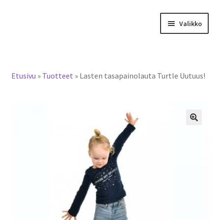
Siirry
Siirry
Valikko
navigointiin
sisältöön
Tervetuloa verkkokauppaan
Etusivu
»
Tuotteet
»
Lasten tasapainolauta Turtle Uutuus!
Laajen
Tuotteet / tilaus
alemm
tason
Yhteystiedot
valikko
🔍