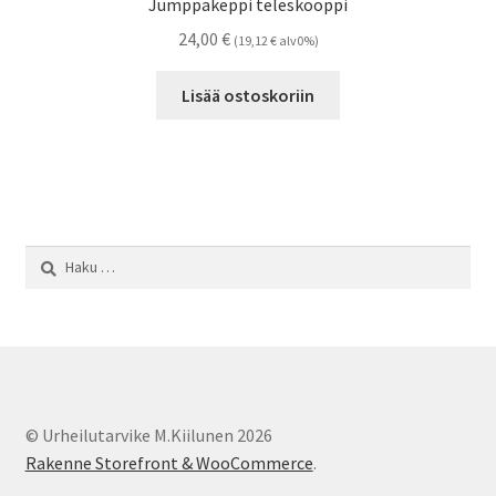
Jumppakeppi teleskooppi
24,00
€
(
19,12
€
alv0%)
Lisää ostoskoriin
Haku:
© Urheilutarvike M.Kiilunen 2026
Rakenne Storefront & WooCommerce
.