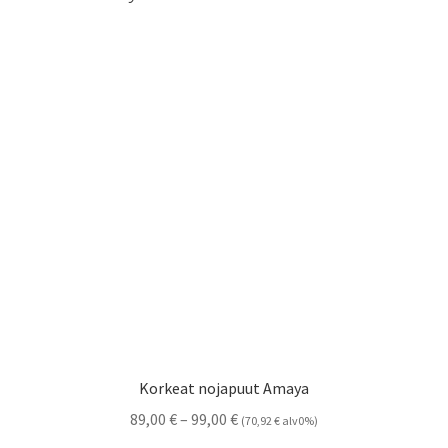
Korkeat nojapuut Amaya
Hintaluokka:
89,00
€
–
99,00
€
(
70,92
€
alv0%)
89,00 €