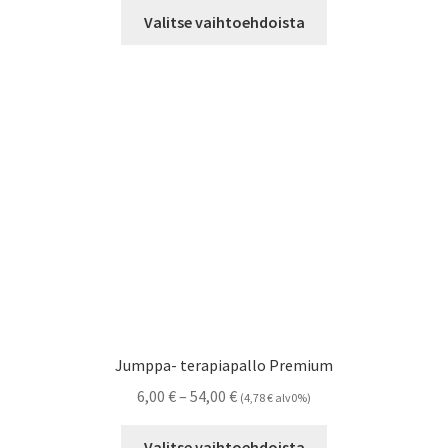
Tällä
-
Valitse vaihtoehdoista
tuotteella
99,00 €
on
useampi
muunnelma.
Voit
tehdä
valinnat
tuotteen
sivulla.
Jumppa- terapiapallo Premium
Hintaluokka:
6,00
€
–
54,00
€
(
4,78
€
alv0%)
6,00 €
Tällä
-
Valitse vaihtoehdoista