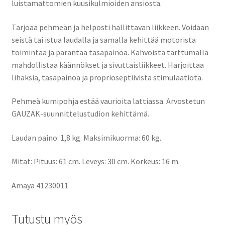
luistamattomien kuusikulmioiden ansiosta
.
Tarjoaa pehmeän ja helposti hallittavan liikkeen.
V
oidaan
seistä tai istua laudalla ja samalla kehittää motorista
toimintaa ja parantaa tasapainoa.
Kahvoista tarttumalla
mahdollistaa käännökset ja sivuttaisliikkeet.
Harjoittaa
lihaksia, tasapainoa ja proprioseptiivista stimulaatiota.
Pehmeä kumipohja estää vaurioita lattiassa.
Arvostetun
GAUZAK-suunnittelustudion kehittämä.
Laudan
paino: 1,8 kg.
Maksimikuorma: 60 kg.
Mitat: Pituus: 61 cm.
Leveys: 30 cm.
Korkeus: 16 m.
Amaya
41230011
Tutustu myös