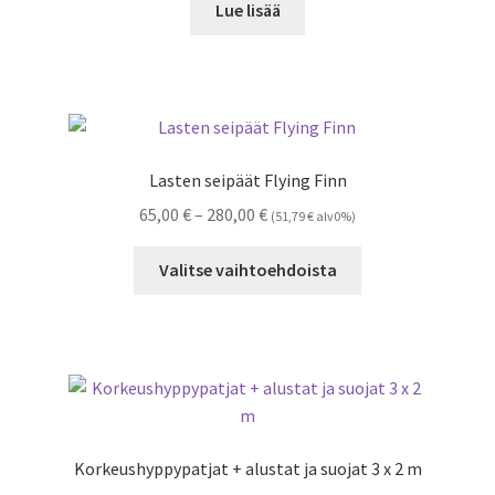
Lue lisää
Lasten seipäät Flying Finn
Hintaluokka:
65,00
€
–
280,00
€
(
51,79
€
alv0%)
65,00 €
Tällä
-
Valitse vaihtoehdoista
tuotteella
280,00 €
on
useampi
muunnelma.
Voit
tehdä
valinnat
Korkeushyppypatjat + alustat ja suojat 3 x 2 m
tuotteen