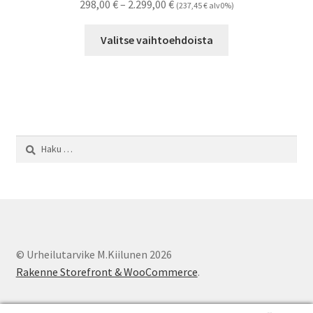
Hintaluokka:
298,00
€
–
2.299,00
€
(
237,45
€
alv0%)
sivulla.
298,00 €
Tällä
-
Valitse vaihtoehdoista
tuotteella
2.299,00 €
on
useampi
muunnelma.
Voit
tehdä
Haku:
valinnat
tuotteen
sivulla.
© Urheilutarvike M.Kiilunen 2026
Rakenne Storefront & WooCommerce
.