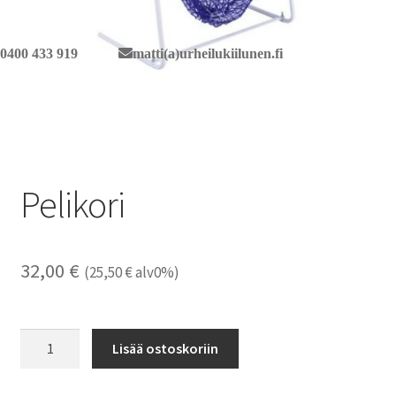
0400 433 919
matti(a)urheilukiilunen.fi
Pelikori
32,00
€
(
25,50
€
alv0%)
Pelikori
Lisää ostoskoriin
määrä