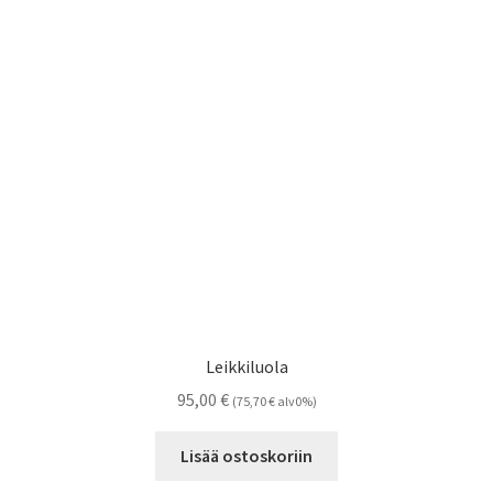
Leikkiluola
95,00
€
(
75,70
€
alv0%)
Lisää ostoskoriin