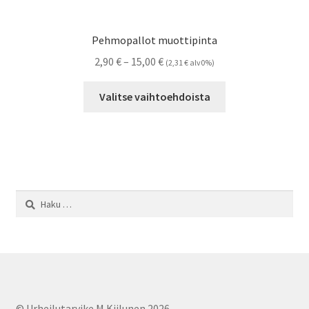
Pehmopallot muottipinta
Hintaluokka:
2,90
€
–
15,00
€
(
2,31
€
alv0%)
2,90 €
Tällä
-
Valitse vaihtoehdoista
tuotteella
15,00 €
on
useampi
muunnelma.
Voit
tehdä
Haku:
valinnat
tuotteen
sivulla.
© Urheilutarvike M.Kiilunen 2026