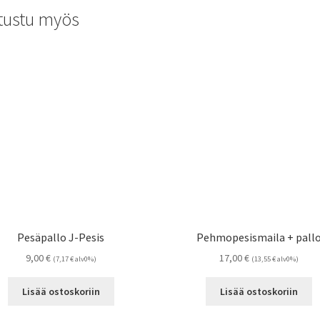
tustu myös
Pesäpallo J-Pesis
Pehmopesismaila + pall
9,00
€
17,00
€
(
7,17
€
alv0%)
(
13,55
€
alv0%)
Lisää ostoskoriin
Lisää ostoskoriin