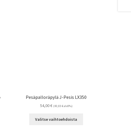
o
Pesäpalloräpylä J-Pesis LX350
54,00
€
(
43,03
€
alv0%)
Tällä
Valitse vaihtoehdoista
tuotteella
on