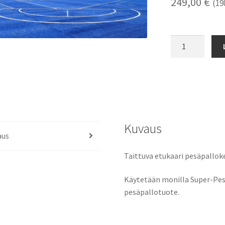
249,00
€
(
19
Pesäpallokent
etukaari
määrä
Kuvaus
aus
Taittuva etukaari pesäpalloke
Käytetään monilla Super-Pes
pesäpallotuote.