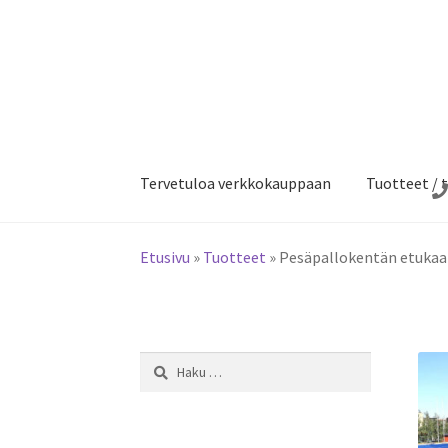
Siirry
Siirry
navigointiin
sisältöön
Tervetuloa verkkokauppaan
Tuotteet / t
Etusivu
»
Tuotteet
»
Pesäpallokentän etukaa
Haku: