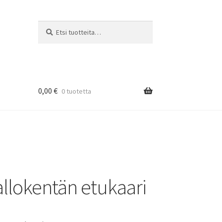
Etsi:
Haku
0,00
€
0 tuotetta
llokentän etukaari