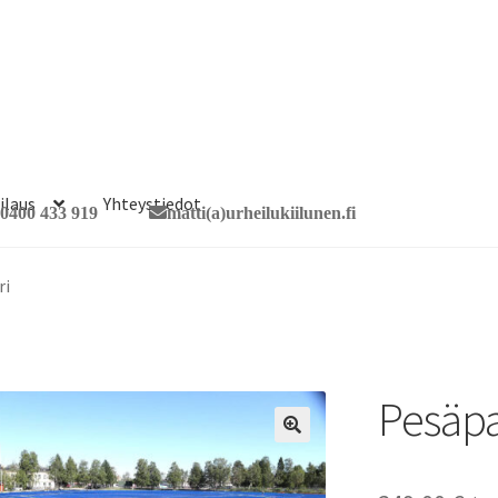
ilaus
Yhteystiedot
0400 433 919
matti(a)urheilukiilunen.fi
ri
Pesäpa
🔍