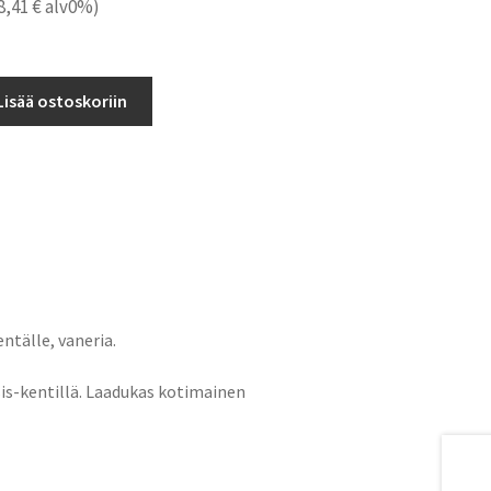
8,41
€
alv0%)
än
Lisää ostoskoriin
ntälle, vaneria.
is-kentillä. Laadukas kotimainen