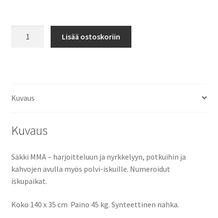
MMA-
Lisää ostoskoriin
/
nyrkkeilysäkki
Uutuus!
määrä
Kuvaus
Kuvaus
Säkki MMA – harjoitteluun ja nyrkkelyyn, potkuihin ja
kahvojen avulla myös polvi-iskuille. Numeroidut
iskupaikat.
Koko 140 x 35 cm Paino 45 kg. Synteettinen nahka.