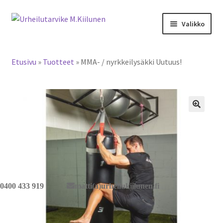
Siirry
Siirry
Valikko
navigointiin
sisältöön
Tervetuloa verkkokauppaan
Etusivu
»
Tuotteet
»
MMA- / nyrkkeilysäkki Uutuus!
Laajen
Tuotteet / tilaus
alemm
tason
Yhteystiedot
valikko
🔍
0400 433 919
matti(a)urheilukiilunen.fi