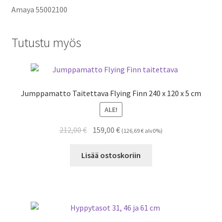
Amaya
55002100
Tutustu myös
Jumppamatto Taitettava Flying Finn 240 x 120 x 5 cm
ALE!
Alkuperäinen
Nykyinen
212,00
€
159,00
€
(
126,69
€
alv0%)
hinta
hinta
oli:
on:
Lisää ostoskoriin
212,00 €.
159,00 €.