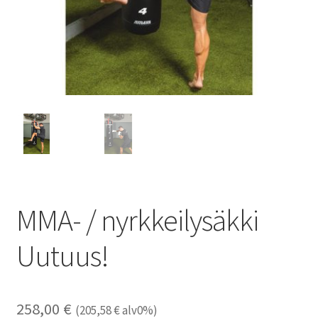
MMA- / nyrkkeilysäkki
Uutuus!
258,00
€
(
205,58
€
alv0%)