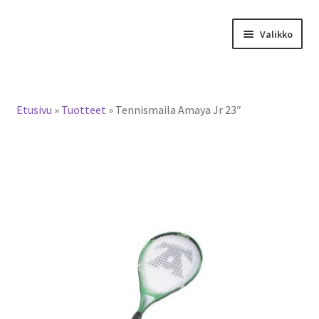
Siirry
Siirry
Valikko
navigointiin
sisältöön
Tervetuloa verkkokauppaan
Etusivu
»
Tuotteet
»
Tennismaila Amaya Jr 23″
Laajen
Tuotteet / tilaus
alemm
tason
Yhteystiedot
valikko