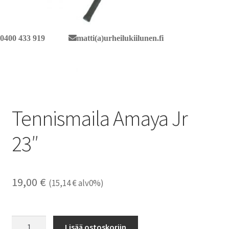
0400 433 919
matti(a)urheilukiilunen.fi
Tennismaila Amaya Jr
23″
19,00
€
(
15,14
€
alv0%)
Tennismaila
Lisää ostoskoriin