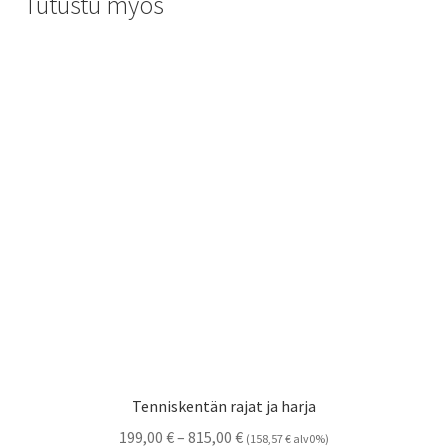
Tutustu myös
Tenniskentän rajat ja harja
Hintaluokka:
199,00
€
–
815,00
€
(
158,57
€
alv0%)