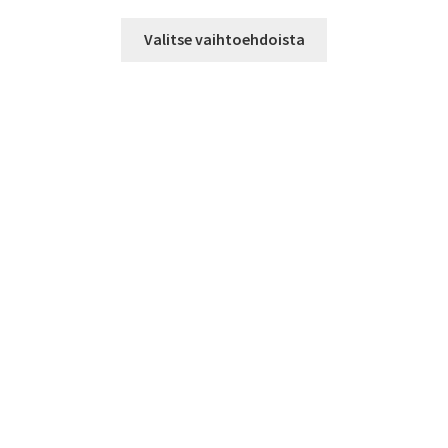
199,00 €
Tällä
-
Valitse vaihtoehdoista
tuotteella
815,00 €
on
useampi
muunnelma.
Voit
tehdä
valinnat
tuotteen
sivulla.