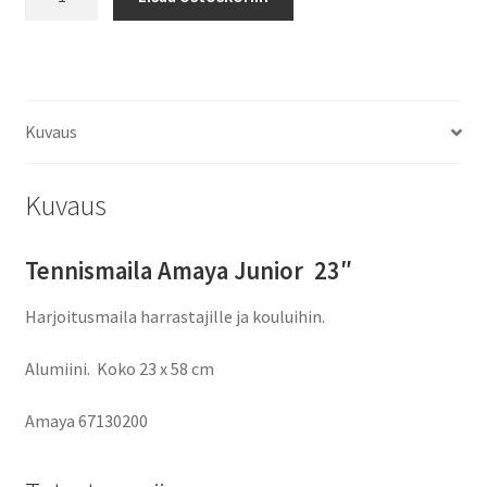
Amaya
Jr
23"
määrä
Kuvaus
Kuvaus
Tennismaila Amaya Junior 23″
Harjoitusmaila harrastajille ja kouluihin.
Alumiini. Koko 23 x 58 cm
Amaya
67130200