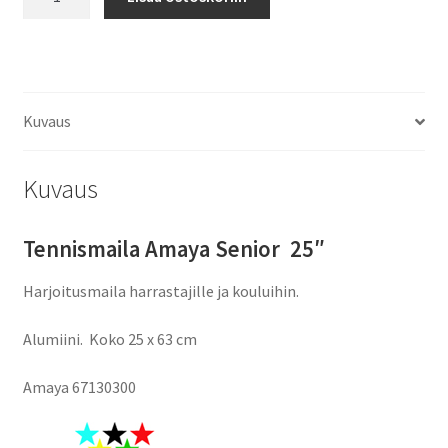
Amaya
Sr
25"
määrä
Kuvaus
Kuvaus
Tennismaila Amaya Senior 25″
Harjoitusmaila harrastajille ja kouluihin.
Alumiini. Koko 25 x 63 cm
Amaya
67130300