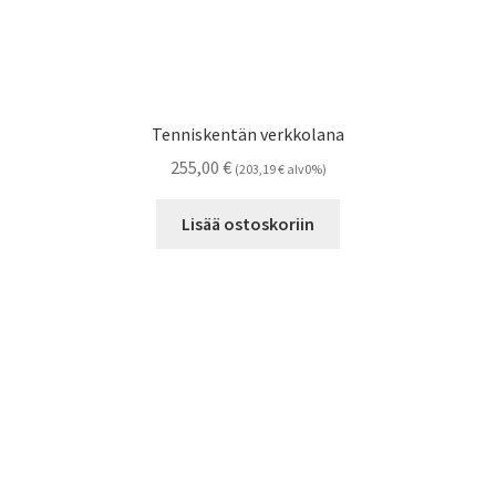
Tenniskentän verkkolana
255,00
€
(
203,19
€
alv0%)
Lisää ostoskoriin