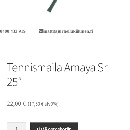
0400 433 919
matti(a)urheilukiilunen.fi
Tennismaila Amaya Sr
25″
22,00
€
(
17,53
€
alv0%)
Tennismaila
Lisää ostoskoriin