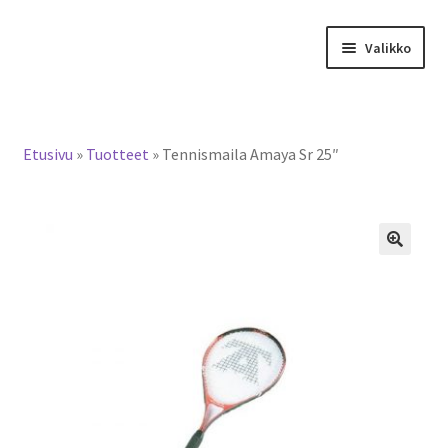
Siirry
Siirry
Valikko
navigointiin
sisältöön
Tervetuloa verkkokauppaan
Etusivu
»
Tuotteet
»
Tennismaila Amaya Sr 25″
Laajen
Tuotteet / tilaus
alemm
tason
Yhteystiedot
valikko
🔍