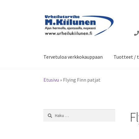
Siirry
Siirry
navigointiin
sisältöön
Tervetuloa verkkokauppaan
Tuotteet / t
Etusivu
»
Flying Finn patjat
Fl
Haku: