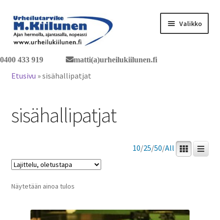
Siirry
Siirry
Valikko
navigointiin
sisältöön
0400 433 919
matti(a)urheilukiilunen.fi
Tervetuloa verkkokauppaan
Etusivu
»
sisähallipatjat
Laajen
Tuotteet / tilaus
alemm
sisähallipatjat
tason
Yhteystiedot
valikko
10
/
25
/
50
/
All
Näytetään ainoa tulos