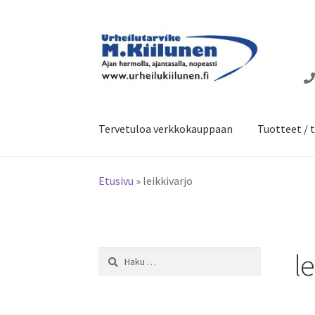
Siirry
Siirry
navigointiin
sisältöön
Tervetuloa verkkokauppaan
Tuotteet / t
Etusivu
»
leikkivarjo
le
Haku: