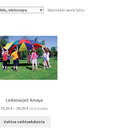
Näytetään ainoa tulos
Leikkivarjot Amaya
Hintaluokka:
59,00
€
–
99,00
€
(
47,01
€
alv0%)
59,00 €
Tällä
-
Valitse vaihtoehdoista
tuotteella
99,00 €