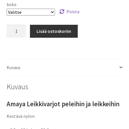
-
koko
99,00 €
Poista
Leikkivarjot
Lisää ostoskoriin
Amaya
määrä
Kuvaus
Kuvaus
Amaya Leikkivarjot peleihin ja leikkeihin
Kestävä nylon.