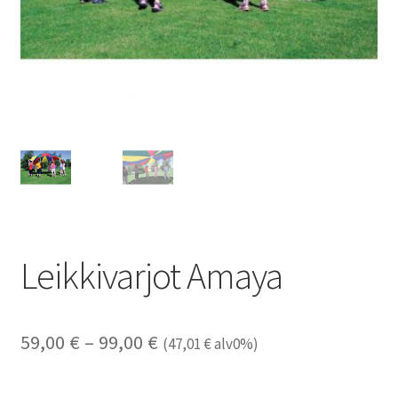
Leikkivarjot Amaya
Hintaluokka:
59,00
€
–
99,00
€
(
47,01
€
alv0%)
59,00 €