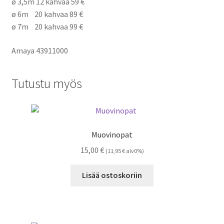
ø 3,5m 12 kahvaa 59 €
ø 6m 20 kahvaa 89 €
ø 7m 20 kahvaa 99 €
Amaya 43911000
Tutustu myös
Muovinopat
15,00
€
(
11,95
€
alv0%)
Lisää ostoskoriin