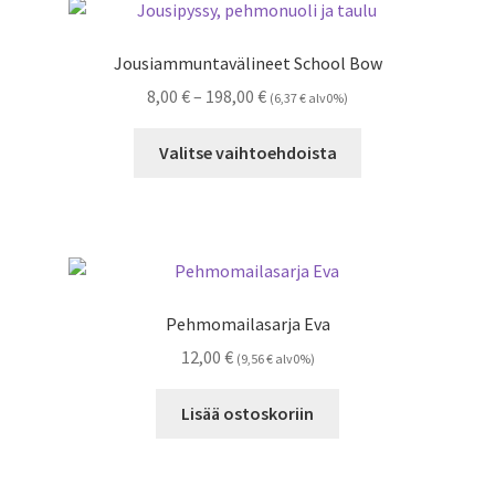
Jousiammuntavälineet School Bow
Hintaluokka:
8,00
€
–
198,00
€
(
6,37
€
alv0%)
8,00 €
Tällä
-
Valitse vaihtoehdoista
tuotteella
198,00 €
on
useampi
muunnelma.
Voit
tehdä
Pehmomailasarja Eva
valinnat
12,00
€
(
9,56
€
alv0%)
tuotteen
sivulla.
Lisää ostoskoriin