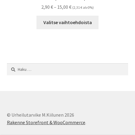
Hintaluokka:
2,90
€
–
15,00
€
(
2,31
€
alv0%)
2,90 €
Tällä
-
Valitse vaihtoehdoista
tuotteella
15,00 €
on
useampi
muunnelma.
Voit
tehdä
Haku:
valinnat
tuotteen
sivulla.
© Urheilutarvike M.Kiilunen 2026
Rakenne Storefront & WooCommerce
.