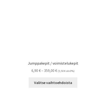
Jumppakepit / voimistelukepit
Hintaluokka:
6,90
€
–
359,00
€
(
5,50
€
alv0%)
6,90 €
Tällä
-
Valitse vaihtoehdoista
tuotteella
359,00 €
on
useampi
muunnelma.