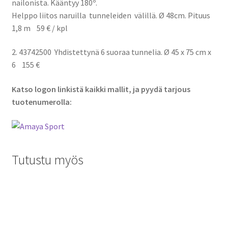
nailonista. Kääntyy 180º.
Helppo liitos naruilla tunneleiden välillä. Ø 48cm. Pituus
1,8 m 59 € / kpl
2.
43742500
Yhdistettynä 6 suoraa tunnelia. Ø 45 x 75 cm x
6 155 €
Katso logon linkistä kaikki mallit, ja pyydä tarjous
tuotenumerolla:
Tutustu myös