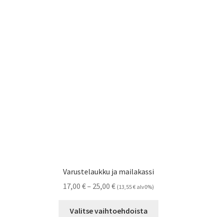
Voit
tehdä
valinnat
tuotteen
sivulla.
Varustelaukku ja mailakassi
Hintaluokka:
17,00
€
–
25,00
€
(
13,55
€
alv0%)
17,00 €
Tällä
-
Valitse vaihtoehdoista