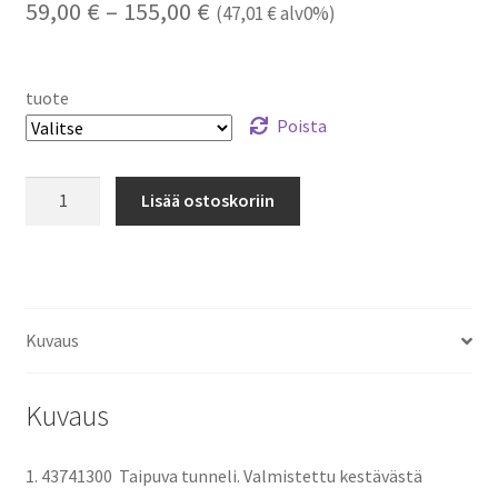
Hintaluokka:
59,00
€
–
155,00
€
(
47,01
€
alv0%)
59,00 €
-
tuote
155,00 €
Poista
Leikkitunnelit
Lisää ostoskoriin
määrä
Kuvaus
Kuvaus
1.
43741300
Taipuva tunneli. Valmistettu kestävästä