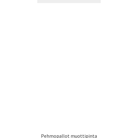
tuotteella
25,00 €
on
useampi
muunnelma.
Voit
tehdä
valinnat
tuotteen
sivulla.
Pehmopallot muottipinta